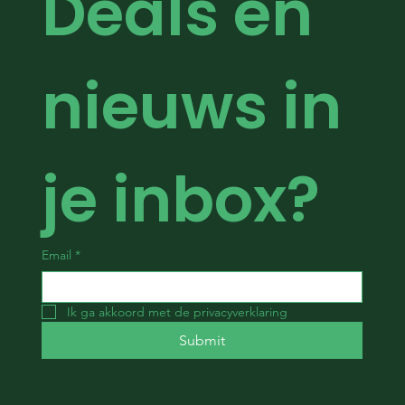
Deals en 
nieuws in 
je inbox?
Email
*
Ik ga akkoord met de privacyverklaring
Submit