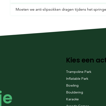
Moeten we anti-slipsokken dragen tijdens het spring
Kies een act
Trampoline Park
Inflatable Park
Bowling
e 
Bouldering
Karaoke
Arcade Games