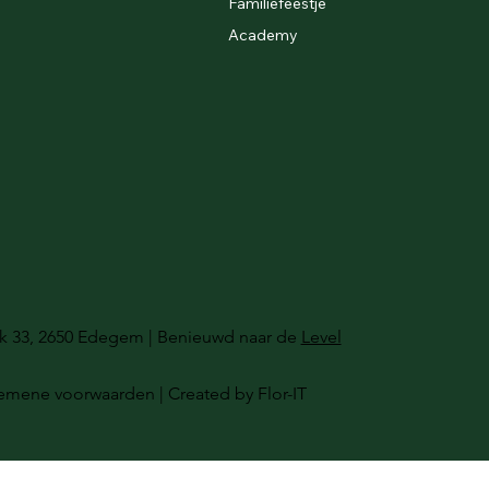
Familiefeestje
Academy
oek 33, 2650 Edegem | Benieuwd naar de
Level
emene voorwaarden
| Created by
Flor-IT