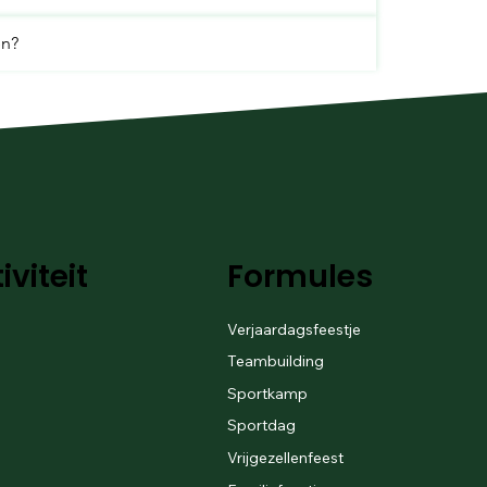
en?
iviteit
Formules
Verjaardagsfeestje
Teambuilding
Sportkamp
Sportdag
Vrijgezellenfeest