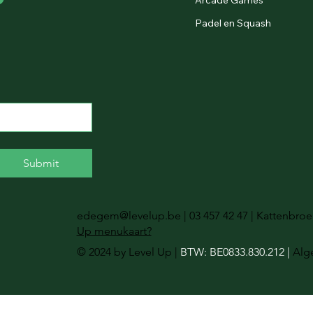
Padel en Squash
Submit
edegem@levelup.be
| 03 457 42 47 | Kattenbr
Up menukaart?
© 2024 by Level Up |
BTW: BE0833.830.212 |
Alg