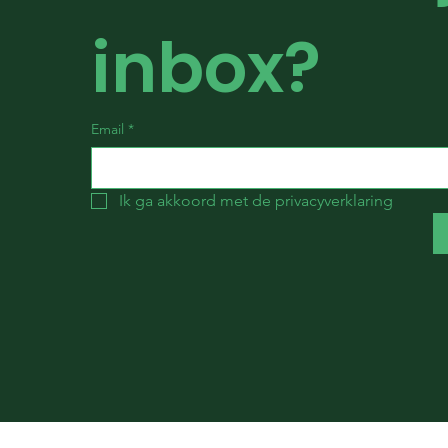
inbox?
Email
*
Ik ga akkoord met de privacyverklaring