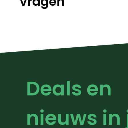
vragen
Deals en 
nieuws in j