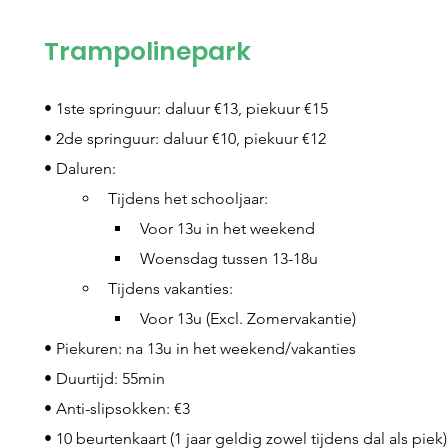
Trampolinepark
• 
1ste springuur: daluur €13, piekuur €15  
• 
2de springuur: daluur €10, piekuur €12
• 
Daluren: 
Tijdens het schooljaar: 
Voor 13u in het weekend 
Woensdag tussen 13-18u 
Tijdens vakanties:
Voor 13u (Excl. Zomervakantie)
• 
Piekuren: na 13u in het weekend/vakanties
• 
Duurtijd: 55min
• 
Anti-slipsokken: €3
• 
10 beurtenkaart (1 jaar geldig zowel tijdens dal als piek)