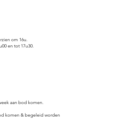
orzien om 16u.
u00 en tot 17u30.
ortweek aan bod komen.
n bod komen & begeleid worden