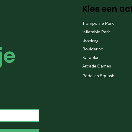
Kies een act
Trampoline Park
Inflatable Park
Bowling
e 
Bouldering
Karaoke
Arcade Games
Padel en Squash