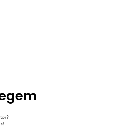
degem
tor?
es!