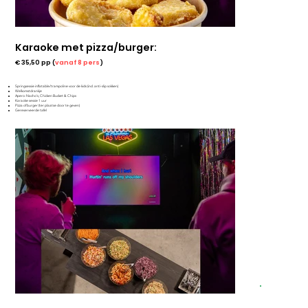
Karaoke met pizza/burger:
€ 35,50 pp (
vanaf 8 pers
)
Springsessie inflatable/trampoline voor de kids (incl. anti-slip sokken)
Welkomstdrankje
Apero: Nacho's, Chicken Bucket & Chips
Karaoke sessie 1 uur
Pizza of burger (ter plaatse door te geven)
Gereserveerde tafel