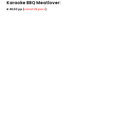
Karaoke BBQ Meatlover:
€ 46,50 pp (
vanaf 25 pers
)
Springsessie inflatable/trampoline voor de kids (incl. anti-slip sokken)
Welkomstdrankje
Apero: Nacho's, Chicken Bucket & Chips
Karaoke sessie 1 uur
BBQ Meatlover (worst/kip/spare-ribs + groentjes/pasta/patatjes & sausen)
Gereserveerde tafel
Deals en 
nieuws in 
je inbox?