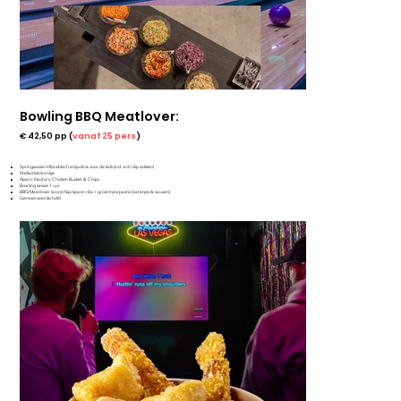
Bowling BBQ Meatlover:
€ 42,50 pp (
vanaf 25 pers
)
Springsessie inflatable/trampoline voor de kids (incl. anti-slip sokken)
Welkomstdrankje
Apero: Nacho's, Chicken Bucket & Chips
Bowling sessie 1 uur
BBQ Meatlover (worst/kip/spare-ribs + groentjes/pasta/patatjes & sausen)
Gereserveerde tafel