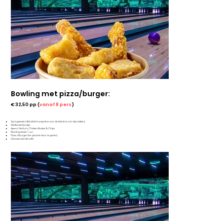
Bowling met pizza/burger:
€ 32,50 pp (
vanaf 8 pers
)
Springsessie inflatable/trampoline voor de kids (incl. anti-slip sokken)
Welkomstdrankje
Apero: Nacho's, Chicken Bucket & Chips
Bowling sessie 1 uur
Pizza of burger (ter plaatse door te geven)
Gereserveerde tafel