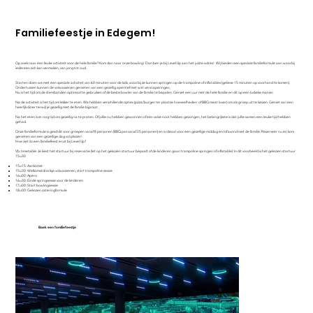
Familiefeestje in Edegem!
Op zoek naar een leuke activiteit voor de hele familie? Kom dan naar onze bowling! Dan ben je bij Level Up aan het juiste adres! Wij bieden een speciale familieformule aan waarbij
iedereen zich kan vermaken, van jong tot oud.
Starten doen we met een speciale activiteit van 60 minuten voor de kids, waarbij ze kunnen springen op de trampoline of inflatables (gelieve 15 minuten op voorhand te komen).
Ondertussen kunnen de volwassenen genieten van een gezellig aperitief met wat versnaperingen.
Nu is het tijd om de stembanden optimaal te gebruiken of de beste bowler van de familie te bepalen. Geniet een uur met de hele familie en dit op een ludieke manier.
Na de activiteit is het tijd om lekker te eten. We hebben verschillende opties (pizza/burger ter plaatse hoeveelheden of BBQ meat lover) om als groep uit te kiezen. Geniet van een
heerlijk diner terwijl je gezellig met de familie bijpraat.
Na het eten is er nog tijd om gezellig na te praten. Of jullie nu hebben gewonnen of een valse noot hebben gezongen, het belangrijkste is dat jullie samen een leuke tijd hebben
gehad.
Onze familieformule is geschikt voor groepen vanaf 8 personen (BBQ pas vanaf 25 personen) en is ideaal voor een gezellige middag en/of avond met de familie. Reserveer nu en kom
genieten van een gezellige dag vol plezier!
Hoe ziet zo een familiefeest eruit bij Level Up?
Vb. timetable: Je kiest het startuur bij reservatie (let op het gekozen startuur bepaalt of de kinderen gaan trampoline springen of inflatable). In dit voorbeeld is het gekozen startuur
15u30
15u15: Aankomst
15u30: Welkomstdrankje volwassenen, start trampoline sessie
16u00: Apero
16u30: Einde springsessie voor de kinderen
17u00: Start bowlingsessie
18u00: Gekozen cateringformule
Boek een familiefeestje