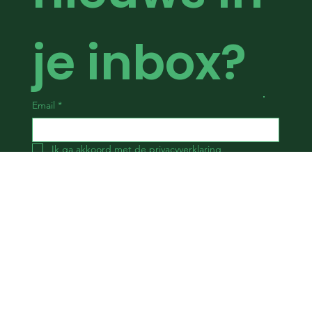
je inbox?
Email
*
Ik ga akkoord met de privacyverklaring
Submit
Kies een activiteit
Formules
Trampoline Park
Verjaardagsfeestje
Inflatable Park
Teambuilding
Bowling
Sportkamp