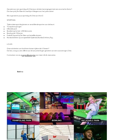
Op zoek naar een sportdag of LO les (voor scholen/verenigingen) met een enorme fun factor?
Dan ben je bij Ter Eiken & Level Up in Edegem aan het juiste adres!
We organiseren jouw sportdag of LO les van A tot Z.
SPORTDAG:
Tijdens deze sportdag komen er verschillende sporten aan de beurt.
Trampoline springen
Inflatable park
Bouldering hal met +200 klimroutes
Bowling met 18 banen
Padel & Squash bij Ter Eiken op hetzelfde domein.
Randactiviteiten op ons speelveld: Spike ball, Bumball, Archery Tag...
LO LES:
Onze activiteiten aan bod laten komen tijdens de LO lessen?
Dat kan, vraag nu een offerte aan & laat je leerlingen genieten van een waanzinnige LO les.​
Contacteer ons via
groepen@levelup.be
voor meer info & reservaties.
Boek nu